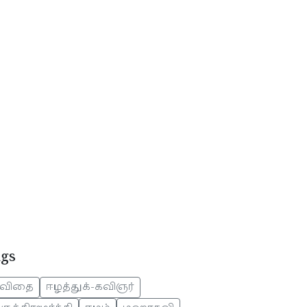
ags
விதை
ஈழத்துக்-கவிஞர்