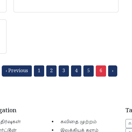
‹ Previous
1
2
3
4
5
6
›
gation
T
திர்வுகள்
கவிதை முற்றம்
க
ர்ட்டூன்
இலக்கியக் களம்