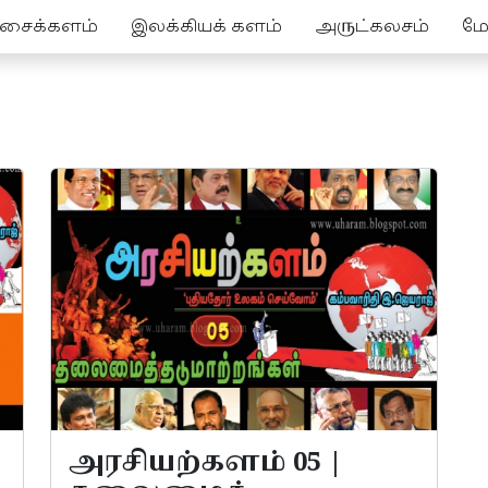
ச்சைக்களம்
இலக்கியக் களம்
அருட்கலசம்
மேல
அரசியற்களம் 05 |