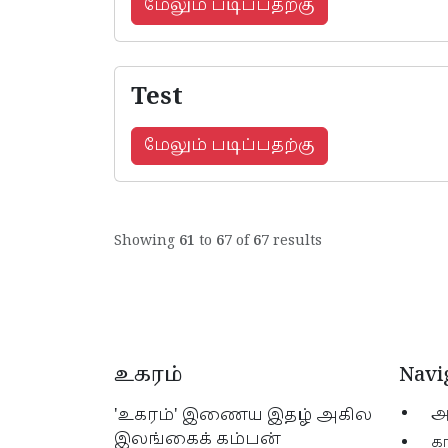
மேலும் படிப்பதற்கு
Test
மேலும் படிப்பதற்கு
Showing
61
to
67
of
67
results
உகரம்
Navi
'உகரம்' இணைய இதழ் அகில
அ
இலங்கைக் கம்பன்
கா