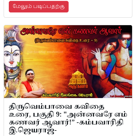
மேலும் படிப்பதற்கு
திருவெம்பாவை கவிதை
உரை, பகுதி 9: "அன்னவரே எம்
கணவர் ஆவார்!” -கம்பவாரிதி
இ.ஜெயராஜ்-