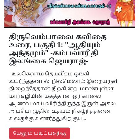
திருவெம்பாவை கவிதை
உரை, பகுதி 1: "ஆதியும்
அந்தமும்" -கம்பவாரிதி
இலங்கை ஜெயராஜ்-
உலகெலாம் தெய்வீகம் ஓங்கி
உயர்ந்ததனால் நிலமெலாம் இறையருள்
நிறைந்தேதான் நிற்கின்ற மாண்புள்ள
மார்கழியின் மகத்தான ஓர் காலை
ஆணவமாய் விரிந்திருந்த இருள் அகல
அப்பொழுதில் உதயம் நிகழ்ந்ததனை
உலகுக்கு உணர்த்துகிற குய...
மேலும் படிப்பதற்கு