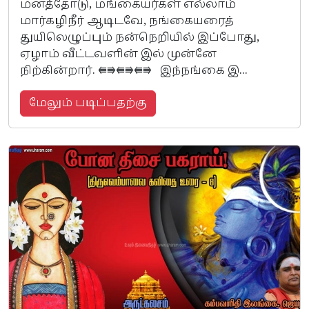
மனத்தோடு, மங்கையர்கள் எல்லாம்
மார்கழிநீர் ஆடிடவே, நங்கையரைத்
துயிலெழுப்பும் நன்நெறியில் இப்போது,
ஏழாம் வீட்டவளின் இல் முன்னே
நிற்கின்றார். ⭅⭆⭅⭆⭅⭆ இந்நங்கை இ...
மேலும் படிப்பதற்கு