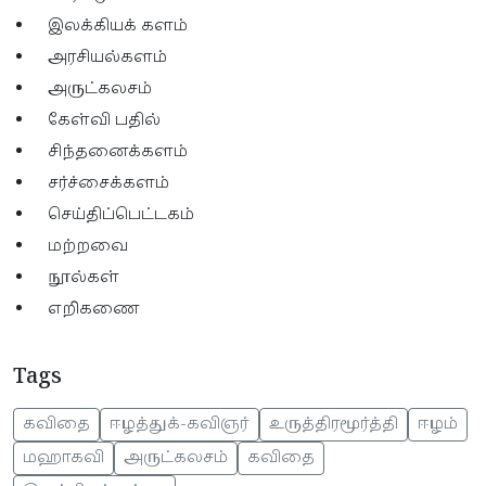
இலக்கியக் களம்
அரசியல்களம்
அருட்கலசம்
கேள்வி பதில்
சிந்தனைக்களம்
சர்ச்சைக்களம்
செய்திப்பெட்டகம்
மற்றவை
நூல்கள்
எறிகணை
Tags
கவிதை
ஈழத்துக்-கவிஞர்
உருத்திரமூர்த்தி
ஈழம்
மஹாகவி
அருட்கலசம்
கவிதை