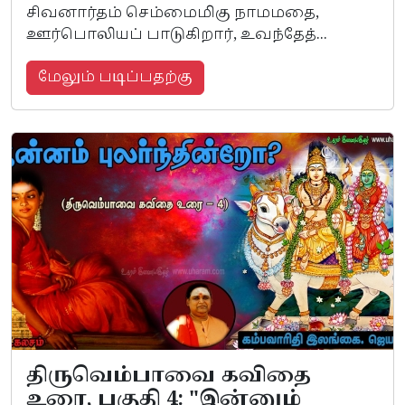
சிவனார்தம் செம்மைமிகு நாமமதை,
ஊர்பொலியப் பாடுகிறார், உவந்தேத்...
மேலும் படிப்பதற்கு
திருவெம்பாவை கவிதை
உரை, பகுதி 4: "இன்னும்