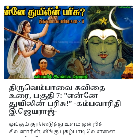
திருவெம்பாவை கவிதை
உரை, பகுதி 7: "என்னே
துயிலின் பரிசு!” -கம்பவாரிதி
இ.ஜெயராஜ்-
ஓங்கும் குரலெடுத்து உளம் ஒன்றிச்
சிவனாரின், வீங்கு புகழ்பாடி வெள்ளை