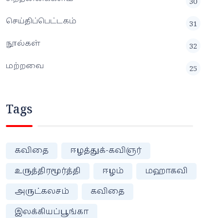
30
செய்திப்பெட்டகம்
31
நூல்கள்
32
மற்றவை
25
Tags
கவிதை
ஈழத்துக்-கவிஞர்
உருத்திரமூர்த்தி
ஈழம்
மஹாகவி
அருட்கலசம்
கவிதை
இலக்கியப்பூங்கா