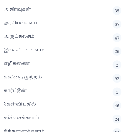
அதிர்வுகள்
35
அரசியல்களம்
67
அருட்கலசம்
47
இலக்கியக் களம்
26
எறிகணை
2
கவிதை முற்றம்
92
கார்ட்டூன்
1
கேள்வி பதில்
46
சர்ச்சைக்களம்
24
சிந்தனைக்களம்