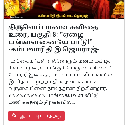
திருவெம்பாவை கவிதை
உரை, பகுதி 8: "ஏழை
பங்காளனையே பாடு!”
-கம்பவாரிதி இ.ஜெயராஜ்-
மங்கையர்கள் எல்லோரும் மனம் மகிழச்
சிவனாரின், பொங்கும் பெருமையினைப்
போற்றி இசைத்தபடி, எட்டாம் வீட்டவளின்
இனிதான முற்றமதில், நங்கையவள்
வருகையினை நாடித்தான் நிற்கின்றார்.
➹➷➹➷➹➷➹➷➹➷ மங்கையவள் வீட்டு
மணிக்கதவும் திறக்கவில...
மேலும் படிப்பதற்கு