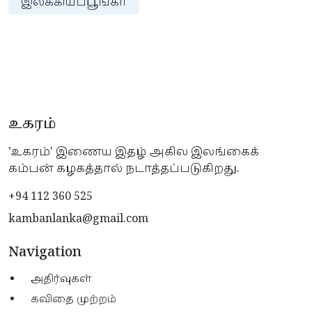
இலக்கியப்பூங்கா
உகரம்
'உகரம்' இணைய இதழ் அகில இலங்கைக்
கம்பன் கழகத்தால் நடாத்தப்படுகிறது.
+94 112 360 525
kambanlanka@gmail.com
Navigation
அதிர்வுகள்
கவிதை முற்றம்