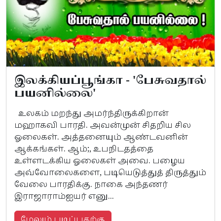
இலக்கியப்பூங்கா - 'பேசுவதால்
பயனில்லை'
உலகம் மறந்து அமர்ந்திருக்கிறான்
மஹாகவி பாரதி. அவன்முன் சிதறிய சில
ஓலைகள். அத்தனையும் ஆண்டவனின்
ஆக்கங்கள். ஆம்;, உபநிடதத்தை
உள்ளடக்கிய ஓலைகள் அவை. பழைய
அவ்வோலைகளை, படியெடுத்துத் திருத்தும்
வேலை பாரதிக்கு. நாகை அந்தணர்
இராஜாராம்ஐயர் எனு...
மேலும் படிப்பதற்கு