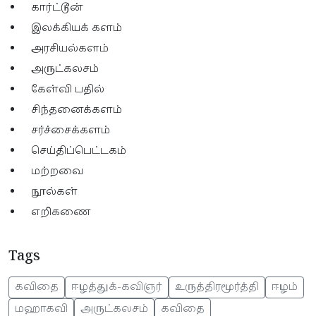
கார்ட்டூன்
இலக்கியக் களம்
அரசியல்களம்
அருட்கலசம்
கேள்வி பதில்
சிந்தனைக்களம்
சர்ச்சைக்களம்
செய்திப்பெட்டகம்
மற்றவை
நூல்கள்
எறிகணை
Tags
கவிதை
ஈழத்துக்-கவிஞர்
உருத்திரமூர்த்தி
ஈழம்
மஹாகவி
அருட்கலசம்
கவிதை