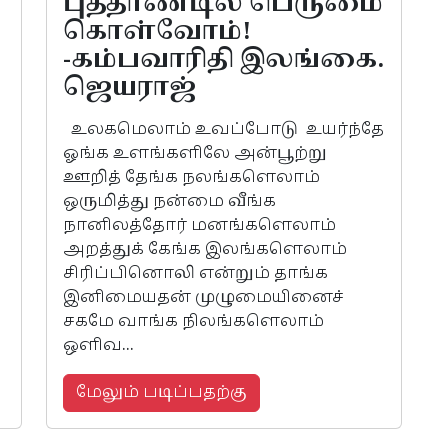
புத்தாண்டில் பெருமை
கொள்வோம்!
-கம்பவாரிதி இலங்கை.
ஜெயராஜ்
உலகமெலாம் உவப்போடு உயர்ந்தே
ஓங்க உளங்களிலே அன்பூற்று
ஊறித் தேங்க நலங்களெலாம்
ஒருமித்து நன்மை வீங்க
நானிலத்தோர் மனங்களெலாம்
அறத்துக் கேங்க இலங்களெலாம்
சிரிப்பினொலி என்றும் தாங்க
இனிமையதன் முழுமையினைச்
சகமே வாங்க நிலங்களெலாம்
ஒளிவ...
மேலும் படிப்பதற்கு