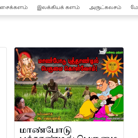
ச்சைக்களம்
இலக்கியக் களம்
அருட்கலசம்
மேல
 - Articles
ய
மாண்போடு