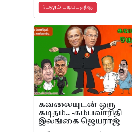
மேலும் படிப்பதற்கு
கவலையுடன் ஒரு
கடிதம்.. -கம்பவாரிதி
இலங்கை ஜெயராஜ்