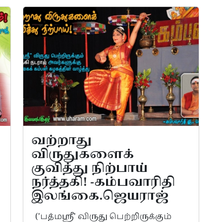
வற்றாது
விருதுகளைக்
குவித்து நிற்பாய்
நர்த்தகி! -கம்பவாரிதி
இலங்கை.ஜெயராஜ்
('பத்மஸ்ரீ' விருது பெற்றிருக்கும்