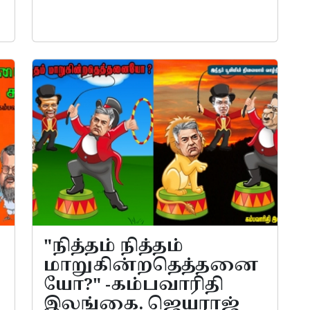
"நித்தம் நித்தம்
மாறுகின்றதெத்தனை
யோ?" -கம்பவாரிதி
இலங்கை. ஜெயராஜ்