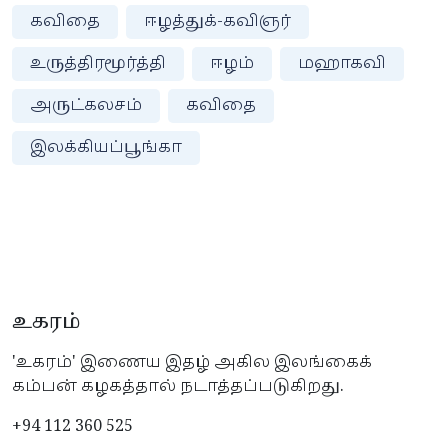
கவிதை
ஈழத்துக்-கவிஞர்
உருத்திரமூர்த்தி
ஈழம்
மஹாகவி
அருட்கலசம்
கவிதை
இலக்கியப்பூங்கா
உகரம்
'உகரம்' இணைய இதழ் அகில இலங்கைக்
கம்பன் கழகத்தால் நடாத்தப்படுகிறது.
+94 112 360 525