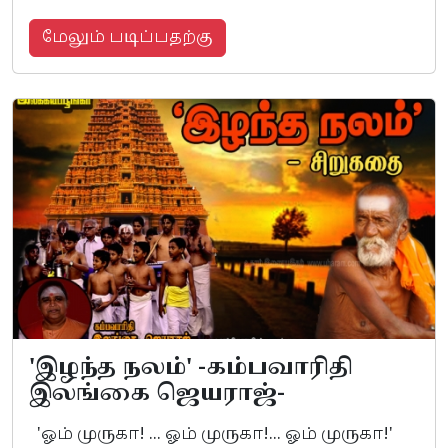
மேலும் படிப்பதற்கு
'இழந்த நலம்' -கம்பவாரிதி
இலங்கை ஜெயராஜ்-
'ஓம் முருகா! ... ஓம் முருகா!... ஓம் முருகா!'