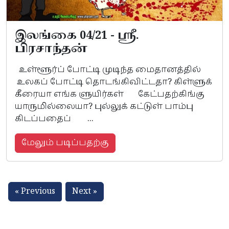
இலங்கை 04/21 - ஸ்ரீ.
பிரசாந்தன்
உள்ளூர்ப் போட்டி முடிந்த மைதானத்தில்
உலகப் போட்டி தொடங்கிவிட்டதா? கிள்ளுக்
கீரையா எங்க ளுயிர்கள் கேட்பதற்கிங்கு
யாருமில்லையா? புல்லுக் கட்டுள் பாம்பு
கிடப்பதைப் ...
மேலும் படிப்பதற்கு
« Previous
Next »