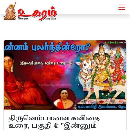
ஈழத்துக் கவிஞர் - Articles
திருவெம்பாவை கவிதை
உரை, பகுதி 4: "இன்னும்