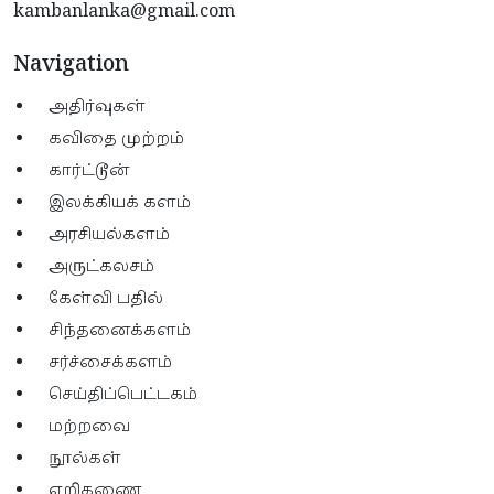
kambanlanka@gmail.com
Navigation
அதிர்வுகள்
கவிதை முற்றம்
கார்ட்டூன்
இலக்கியக் களம்
அரசியல்களம்
அருட்கலசம்
கேள்வி பதில்
சிந்தனைக்களம்
சர்ச்சைக்களம்
செய்திப்பெட்டகம்
மற்றவை
நூல்கள்
எறிகணை