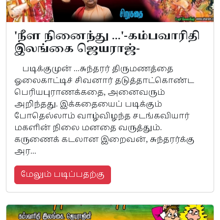
'நீள நினைந்து ...'-கம்பவாரிதி
இலங்கை ஜெயராஜ்-
படிக்குமுன் ...சுந்தரர் திருமணத்தை
ஓலைகாட்டிச் சிவனார் தடுத்தாட்கொண்ட
பெரியபுராணக்கதை, அனைவரும்
அறிந்தது. இக்கதையைப் படிக்கும்
போதெல்லாம் வாழ்விழந்த சடங்கவியார்
மகளின் நிலை மனதை வருத்தும்.
கருணைக் கடலான இறைவன், சுந்தரர்க்கு
அர...
மேலும் படிப்பதற்கு