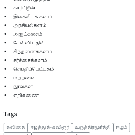
கார்ட்டூன்
இலக்கியக் களம்
அரசியல்களம்
அருட்கலசம்
கேள்வி பதில்
சிந்தனைக்களம்
சர்ச்சைக்களம்
செய்திப்பெட்டகம்
மற்றவை
நூல்கள்
எறிகணை
Tags
கவிதை
ஈழத்துக்-கவிஞர்
உருத்திரமூர்த்தி
ஈழம்