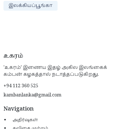
இலக்கியப்பூங்கா
உகரம்
'உகரம்' இணைய இதழ் அகில இலங்கைக்
கம்பன் கழகத்தால் நடாத்தப்படுகிறது.
+94 112 360 525
kambanlanka@gmail.com
Navigation
அதிர்வுகள்
கவிதை முற்றம்