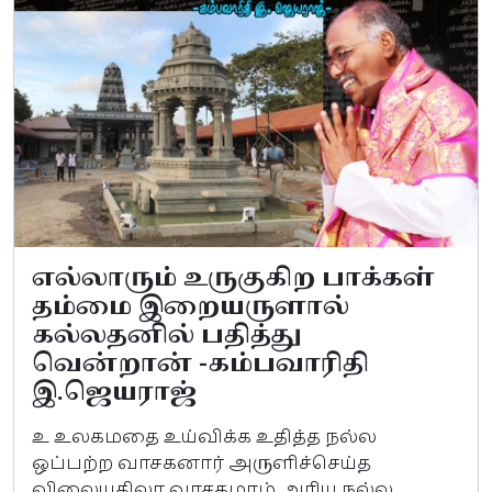
எல்லாரும் உருகுகிற பாக்கள்
தம்மை இறையருளால்
கல்லதனில் பதித்து
வென்றான் -கம்பவாரிதி
இ.ஜெயராஜ்
உ உலகமதை உய்விக்க உதித்த நல்ல
ஒப்பற்ற வாசகனார் அருளிச்செய்த
விலையதிலா வாசகமாம் அரிய நல்ல