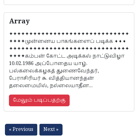
Array
✦✦✦✦✦✦✦✦✦✦✦✦✦✦✦✦✦✦✦✦✦✦✦✦✦✦✦✦✦✦
✦✦✦✦முன்னைய பாகங்களைப் படிக்க ➧➧➧
✦✦✦✦✦✦✦✦✦✦✦✦✦✦✦✦✦✦✦✦✦✦✦✦✦✦✦✦✦✦
✦✦✦✦கம்பன் கோட்ட அடிக்கல் நாட்டுவிழா
10.02.1986 அப்போதைய யாழ்.
பல்கலைக்கழகத் துணைவேந்தர்,
பேராசிரியர் சு. வித்தியானந்தன்
தலைமையில், நல்லையாதீன...
மேலும் படிப்பதற்கு
« Previous
Next »