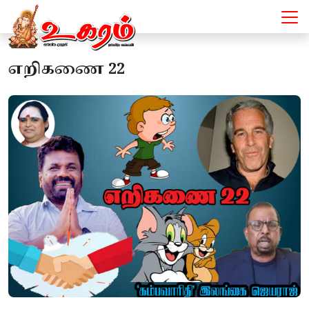
எறிகணை 22