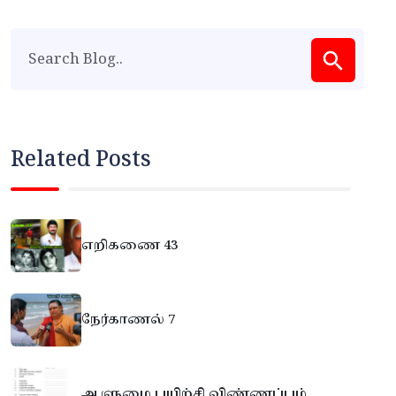
Related Posts
எறிகணை 43
நேர்காணல் 7
ஆளுமை பயிற்சி விண்ணப்பம்