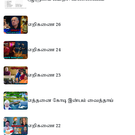
எறிகணை 26
எறிகணை 24
எறிகணை 23
எத்தனை கோடி இன்பம் வைத்தாய்
எறிகணை 22