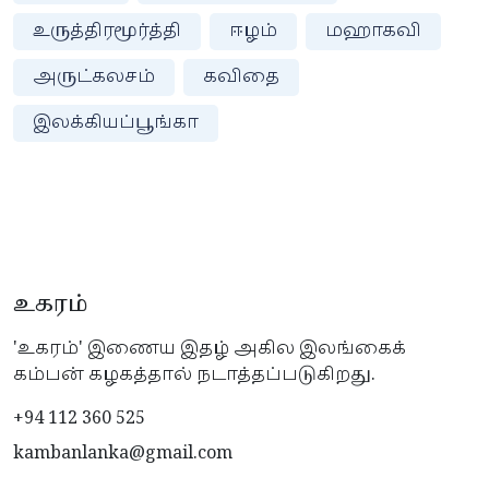
உருத்திரமூர்த்தி
ஈழம்
மஹாகவி
அருட்கலசம்
கவிதை
இலக்கியப்பூங்கா
உகரம்
'உகரம்' இணைய இதழ் அகில இலங்கைக்
கம்பன் கழகத்தால் நடாத்தப்படுகிறது.
+94 112 360 525
kambanlanka@gmail.com