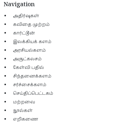
Navigation
அதிர்வுகள்
கவிதை முற்றம்
கார்ட்டூன்
இலக்கியக் களம்
அரசியல்களம்
அருட்கலசம்
கேள்வி பதில்
சிந்தனைக்களம்
சர்ச்சைக்களம்
செய்திப்பெட்டகம்
மற்றவை
நூல்கள்
எறிகணை