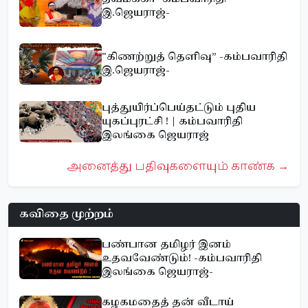
இ.ஜெயராஜ்-
"கிணற்றுத் தெளிவு” -கம்பவாரிதி
இ.ஜெயராஜ்-
புத்துயிர்ப்பெய்தட்டும் புதிய
யுகப்புரட்சி ! | கம்பவாரிதி
இலங்கை ஜெயராஜ்
அனைத்து பதிவுகளையும் காண்க →
கவிதை முற்றம்
பண்பான தமிழர் இனம்
உதவவேண்டும்! -கம்பவாரிதி
இலங்கை ஜெயராஜ்-
கழகமதைத் தன் வீடாய்