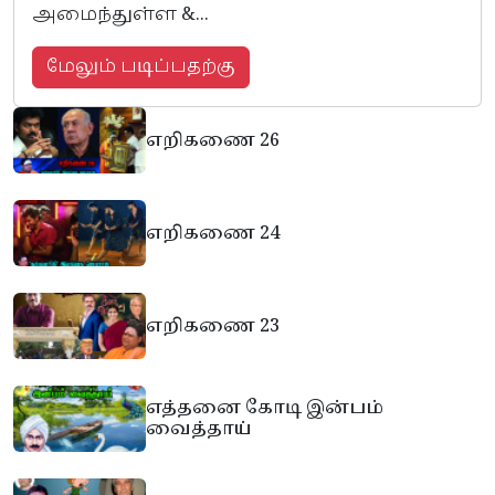
அமைந்துள்ள &...
மேலும் படிப்பதற்கு
எறிகணை 26
எறிகணை 24
எறிகணை 23
எத்தனை கோடி இன்பம்
வைத்தாய்