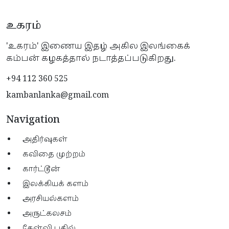
உகரம்
'உகரம்' இணைய இதழ் அகில இலங்கைக்
கம்பன் கழகத்தால் நடாத்தப்படுகிறது.
+94 112 360 525
kambanlanka@gmail.com
Navigation
அதிர்வுகள்
கவிதை முற்றம்
கார்ட்டூன்
இலக்கியக் களம்
அரசியல்களம்
அருட்கலசம்
கேள்வி பதில்