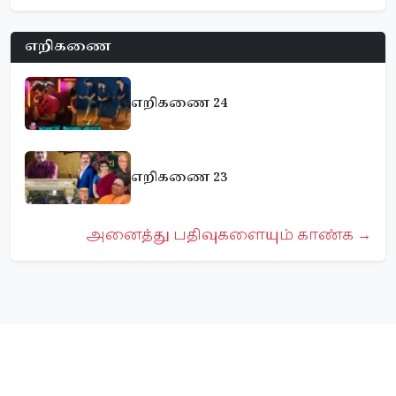
எறிகணை
எறிகணை 24
எறிகணை 23
அனைத்து பதிவுகளையும் காண்க →