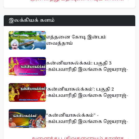
இலக்கியக் களம்
எத்தனை கோடி இன்பம்
வைத்தாய்
கன்னியாசுல்க்கம்: பகுதி 3
-கம்பவாரிதி இலங்கை ஜெயராஜ்-
'கன்னியாசுல்க்கம்': பகுதி 2
-கம்பவாரிதி இலங்கை ஜெயராஜ்-
“கன்னியாசுல்க்கம்” -
-கம்பவாரிதி இலங்கை ஜெயராஜ்-
அனைத்து பதிவுகளையும் காண்க →