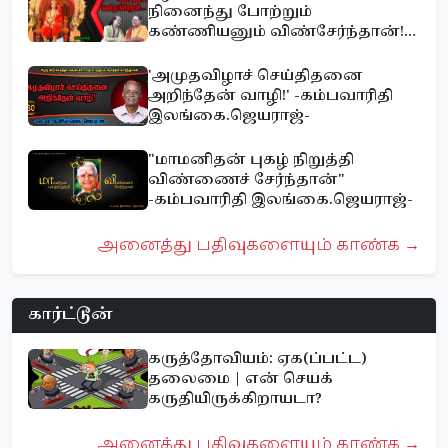
நினைந்து போற்றும்
கண்ணியனும் விண்சேர்ந்தான்!
-கம்பவாரிதி இலங்கை.ஜெயராஜ்-
'அமுதவிழாச் செய்திதனை
அறிந்தேன் வாழி!' -கம்பவாரிதி
இலங்கை.ஜெயராஜ்-
"மாமனிதன் புகழ் நிறுத்தி
விண்ணைச் சேர்ந்தான்"
-கம்பவாரிதி இலங்கை.ஜெயராஜ்-
அனைத்து பதிவுகளையும் காண்க →
கார்ட்டூன்
கருத்தோவியம்: ஏக(ப்பட்ட)
தலைமை | என் செயக்
கருதியிருக்கிறாயடா?
அனைத்து பதிவுகளையும் காண்க →