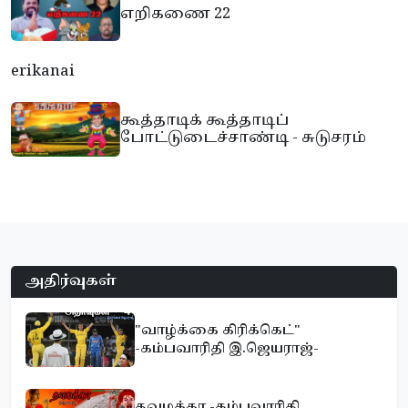
எறிகணை 22
erikanai
கூத்தாடிக் கூத்தாடிப்
போட்டுடைச்சாண்டி - சுடுசரம்
அதிர்வுகள்
"வாழ்க்கை கிரிக்கெட்"
-கம்பவாரிதி இ.ஜெயராஜ்-
தவமக்கா -கம்பவாரிதி