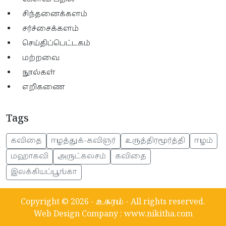
சிந்தனைக்களம்
சர்ச்சைக்களம்
செய்திப்பெட்டகம்
மற்றவை
நூல்கள்
எறிகணை
Tags
கவிதை
ஈழத்துக்-கவிஞர்
உருத்திரமூர்த்தி
ஈழம்
மஹாகவி
அருட்கலசம்
கவிதை
இலக்கியப்பூங்கா
Copyright © 2026 -
உகரம்
- All rights reserved.
Web Design Company
:
www.nikitha.com