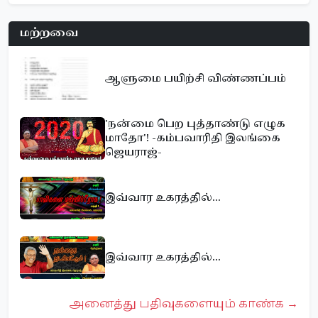
மற்றவை
ஆளுமை பயிற்சி விண்ணப்பம்
'நன்மை பெற புத்தாண்டு எழுக
மாதோ'! -கம்பவாரிதி இலங்கை
ஜெயராஜ்-
இவ்வார உகரத்தில்...
இவ்வார உகரத்தில்...
அனைத்து பதிவுகளையும் காண்க →