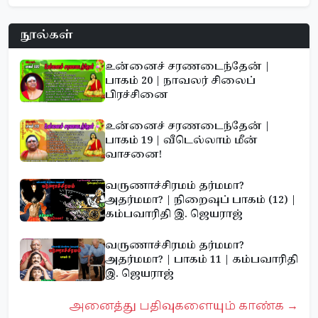
நூல்கள்
உன்னைச் சரணடைந்தேன் |
பாகம் 20 | நாவலர் சிலைப்
பிரச்சினை
உன்னைச் சரணடைந்தேன் |
பாகம் 19 | வீடெல்லாம் மீன்
வாசனை!
வருணாச்சிரமம் தர்மமா?
அதர்மமா? | நிறைவுப் பாகம் (12) |
கம்பவாரிதி இ. ஜெயராஜ்
வருணாச்சிரமம் தர்மமா?
அதர்மமா? | பாகம் 11 | கம்பவாரிதி
இ. ஜெயராஜ்
அனைத்து பதிவுகளையும் காண்க →