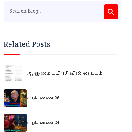
Related Posts
ஆளுமை பயிற்சி விண்ணப்பம்
எறிகணை 26
எறிகணை 24