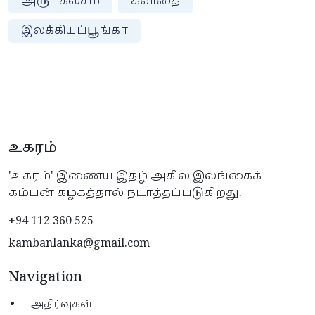
அருட்கலசம்
கவிதை
இலக்கியப்பூங்கா
உகரம்
'உகரம்' இணைய இதழ் அகில இலங்கைக்
கம்பன் கழகத்தால் நடாத்தப்படுகிறது.
+94 112 360 525
kambanlanka@gmail.com
Navigation
அதிர்வுகள்