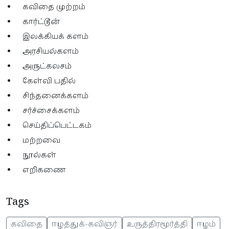
கவிதை முற்றம்
கார்ட்டூன்
இலக்கியக் களம்
அரசியல்களம்
அருட்கலசம்
கேள்வி பதில்
சிந்தனைக்களம்
சர்ச்சைக்களம்
செய்திப்பெட்டகம்
மற்றவை
நூல்கள்
எறிகணை
Tags
கவிதை
ஈழத்துக்-கவிஞர்
உருத்திரமூர்த்தி
ஈழம்