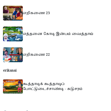
எறிகணை 23
எத்தனை கோடி இன்பம் வைத்தாய்
எறிகணை 22
erikanai
கூத்தாடிக் கூத்தாடிப்
போட்டுடைச்சாண்டி - சுடுசரம்