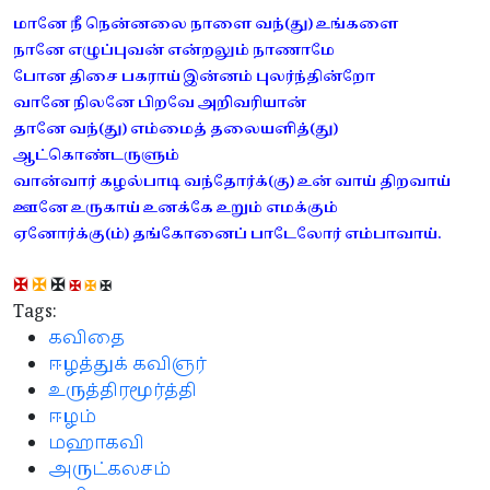
மானே நீ நென்னலை நாளை வந்(து) உங்களை
நானே எழுப்புவன் என்றலும் நாணாமே
போன திசை பகராய் இன்னம் புலர்ந்தின்றோ
வானே நிலனே பிறவே அறிவரியான்
தானே வந்(து) எம்மைத் தலையளித்(து)
ஆட்கொண்டருளும்
வான்வார் கழல்பாடி வந்தோர்க்(கு) உன் வாய் திறவாய்
ஊனே உருகாய் உனக்கே உறும் எமக்கும்
ஏனோர்க்கு(ம்) தங்கோனைப் பாடேலோர் எம்பாவாய்.
✠
✠
✠
✠
✠
✠
Tags:
கவிதை
ஈழத்துக் கவிஞர்
உருத்திரமூர்த்தி
ஈழம்
மஹாகவி
அருட்கலசம்