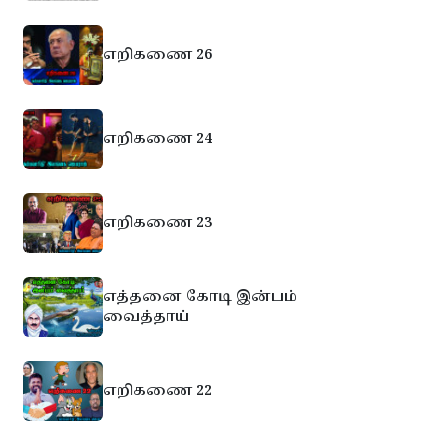
எறிகணை 26
எறிகணை 24
எறிகணை 23
எத்தனை கோடி இன்பம்
வைத்தாய்
எறிகணை 22