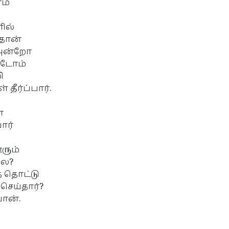
ம்
ில்
்தான்
 அன்றோ
்டோம்
ி
தீர்ப்பார்.
ா
ார்
ரும்
்ல?
் தொட்டு
செய்தார்?
பான்.
ல