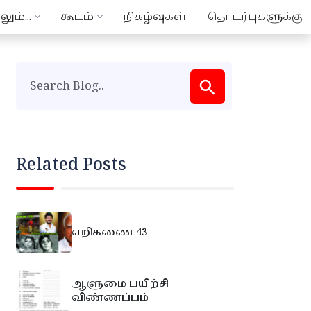
ும்...
கூடம்
நிகழ்வுகள்
தொடர்புகளுக்கு
Related Posts
எறிகணை 43
ஆளுமை பயிற்சி
விண்ணப்பம்