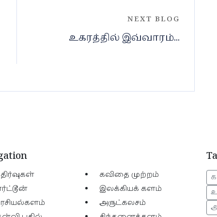
NEXT BLOG
உகரத்தில் இவ்வாரம்...
gation
T
திர்வுகள்
கவிதை முற்றம்
க
ர்ட்டூன்
இலக்கியக் களம்
உ
ரசியல்களம்
அருட்கலசம்
அ
ேள்வி பதில்
சிந்தனைக்களம்