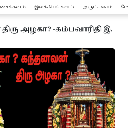
ச்சைக்களம்
இலக்கியக் களம்
அருட்கலசம்
மேல
திரு அழகா? -கம்பவாரிதி இ.