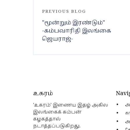
PREVIOUS BLOG
"மூன்றும் இரண்டும்"
-கம்பவாரிதி இலங்கை
ஜெயராஜ்-
உகரம்
Navi
'உகரம்' இணைய இதழ் அகில
அ
இலங்கைக் கம்பன்
கா
கழகத்தால்
அ
நடாத்தப்படுகிறது.
க