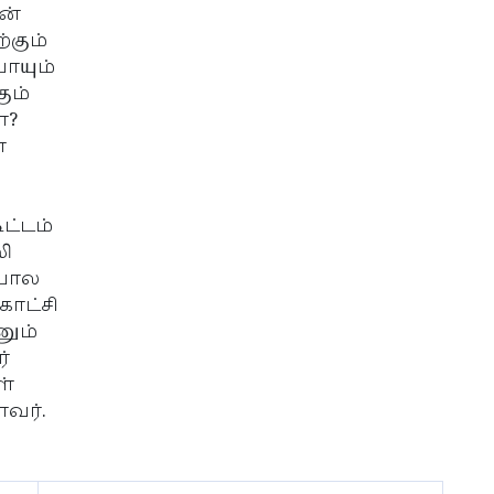
ன்
்கும்
ாயும்
ும்
ா?
்
ட்டம்
ி
்போல
காட்சி
னும்
்
ள்
்வர்.