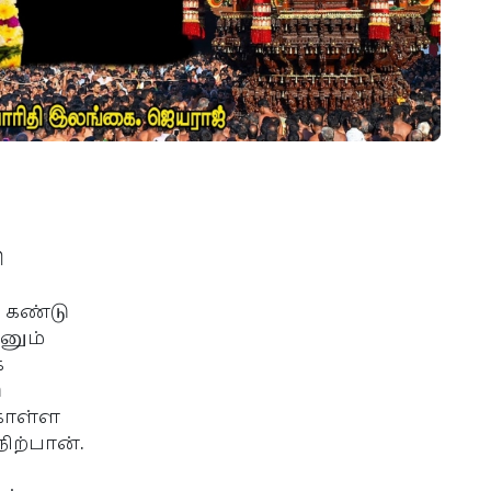
ி
 கண்டு
னும்
க
ு
கொள்ள
நிற்பான்.