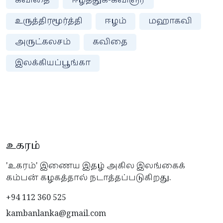
கவிதை
ஈழத்துக்-கவிஞர்
உருத்திரமூர்த்தி
ஈழம்
மஹாகவி
அருட்கலசம்
கவிதை
இலக்கியப்பூங்கா
உகரம்
'உகரம்' இணைய இதழ் அகில இலங்கைக்
கம்பன் கழகத்தால் நடாத்தப்படுகிறது.
+94 112 360 525
kambanlanka@gmail.com