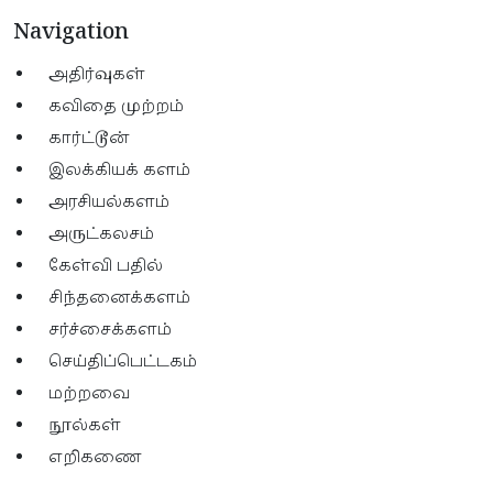
Navigation
அதிர்வுகள்
கவிதை முற்றம்
கார்ட்டூன்
இலக்கியக் களம்
அரசியல்களம்
அருட்கலசம்
கேள்வி பதில்
சிந்தனைக்களம்
சர்ச்சைக்களம்
செய்திப்பெட்டகம்
மற்றவை
நூல்கள்
எறிகணை