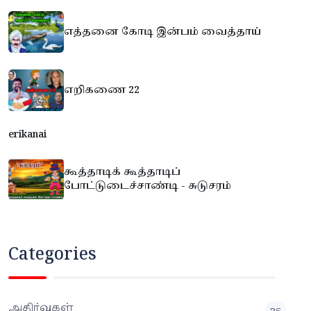
எத்தனை கோடி இன்பம் வைத்தாய்
எறிகணை 22
erikanai
கூத்தாடிக் கூத்தாடிப்
போட்டுடைச்சாண்டி - சுடுசரம்
Categories
அதிர்வுகள்