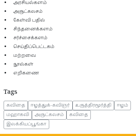
அரசியல்களம்
அருட்கலசம்
கேள்வி பதில்
சிந்தனைக்களம்
சர்ச்சைக்களம்
செய்திப்பெட்டகம்
மற்றவை
நூல்கள்
எறிகணை
Tags
கவிதை
ஈழத்துக்-கவிஞர்
உருத்திரமூர்த்தி
ஈழம்
மஹாகவி
அருட்கலசம்
கவிதை
இலக்கியப்பூங்கா