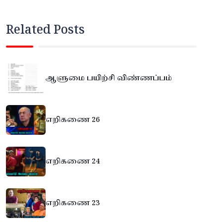
Related Posts
ஆளுமை பயிற்சி விண்ணப்பம்
எறிகணை 26
எறிகணை 24
எறிகணை 23