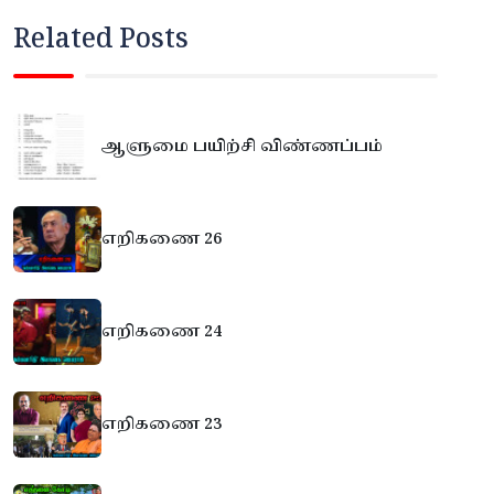
Related Posts
ஆளுமை பயிற்சி விண்ணப்பம்
எறிகணை 26
எறிகணை 24
எறிகணை 23