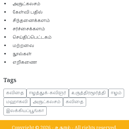
அருட்கலசம்
கேள்வி பதில்
சிந்தனைக்களம்
சர்ச்சைக்களம்
செய்திப்பெட்டகம்
மற்றவை
நூல்கள்
எறிகணை
Tags
கவிதை
ஈழத்துக்-கவிஞர்
உருத்திரமூர்த்தி
ஈழம்
மஹாகவி
அருட்கலசம்
கவிதை
இலக்கியப்பூங்கா
Copyright © 2026 -
உகரம்
- All rights reserved.