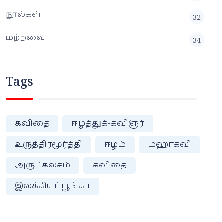
நூல்கள்
32
மற்றவை
34
Tags
கவிதை
ஈழத்துக்-கவிஞர்
உருத்திரமூர்த்தி
ஈழம்
மஹாகவி
அருட்கலசம்
கவிதை
இலக்கியப்பூங்கா