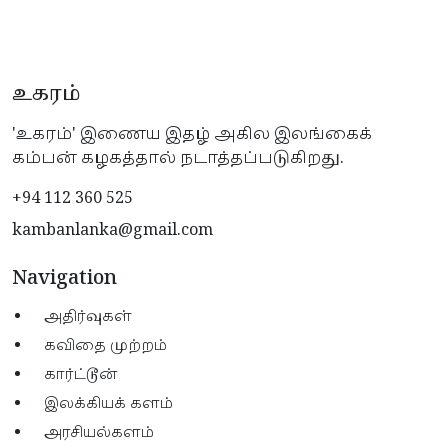
உகரம்
'உகரம்' இணைய இதழ் அகில இலங்கைக்
கம்பன் கழகத்தால் நடாத்தப்படுகிறது.
+94 112 360 525
kambanlanka@gmail.com
Navigation
அதிர்வுகள்
கவிதை முற்றம்
கார்ட்டூன்
இலக்கியக் களம்
அரசியல்களம்