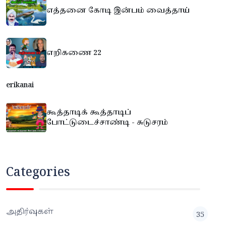
எத்தனை கோடி இன்பம் வைத்தாய்
எறிகணை 22
erikanai
கூத்தாடிக் கூத்தாடிப்
போட்டுடைச்சாண்டி - சுடுசரம்
Categories
அதிர்வுகள்
35