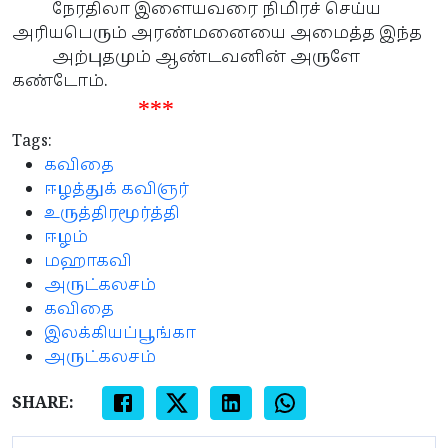
நேரதிலா இளையவரை நிமிரச் செய்ய
அரியபெரும் அரண்மனையை அமைத்த இந்த
அற்புதமும் ஆண்டவனின் அருளே
கண்டோம்.
***
Tags:
கவிதை
ஈழத்துக் கவிஞர்
உருத்திரமூர்த்தி
ஈழம்
மஹாகவி
அருட்கலசம்
கவிதை
இலக்கியப்பூங்கா
அருட்கலசம்
SHARE: