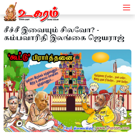
சீச்சீ இவையும் சிலவோ? -
கம்பவாரிதி இலங்கை ஜெயராஜ்