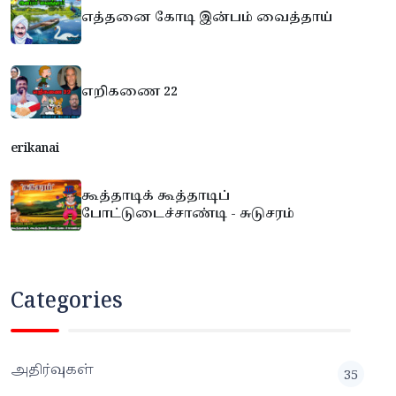
எத்தனை கோடி இன்பம் வைத்தாய்
எறிகணை 22
erikanai
கூத்தாடிக் கூத்தாடிப்
போட்டுடைச்சாண்டி - சுடுசரம்
Categories
அதிர்வுகள்
35