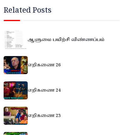
Related Posts
ஆளுமை பயிற்சி விண்ணப்பம்
எறிகணை 26
எறிகணை 24
எறிகணை 23