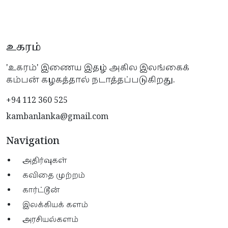
உகரம்
'உகரம்' இணைய இதழ் அகில இலங்கைக்
கம்பன் கழகத்தால் நடாத்தப்படுகிறது.
+94 112 360 525
kambanlanka@gmail.com
Navigation
அதிர்வுகள்
கவிதை முற்றம்
கார்ட்டூன்
இலக்கியக் களம்
அரசியல்களம்