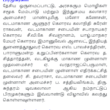
பிரமுகர்கள்
தேசிய ஒருமைப்பாட்டு, அரசகரும மொழிகள்
சமூக மேம்பாடு மற்றும் இந்துசமய கலாசார
அமைச்சர் மாண்புமிகு மனோ கணேசன்,
வடமாகாண ஆளுநர் கௌரவ கலாநிதி சுரேன்
ராகவன், வடமாகாண சபையின் சபாநாயகர்
கௌரவ சீ.வி.கே சிவஞானம், யாழ்.மாநகர
மேயர் கௌரவ இமானுவேல் ஆனலட், இந்தியத்
துணைத்தூதுவர் கௌரவ எஸ். பாலச்சந்திரன்,
பாராளுமன்ற உறுப்பினர்களான கௌரவ த.
சித்தார்த்தன், வடகிழக்கு மாகாண முன்னாள்
முதலமைச்சர் ஏ. வரதராஜப்பெருமாள்,
வடமாகாண சபையின் முன்னாள் எதிர்க்கட்சித்
தலைவர் சி. தவராசா, வடமாகாண சபையின்
முன்னாள் அமைச்சர் ப. சத்தியலிங்கம், திரு.
சுந்தரம் டிவகலாலா ஆகிய நம்நாட்டுப்
பிரமுகர்களும் இவ்வாண்டு விழாவில் கலந்து
கொள்ளவுள்ளனர்.