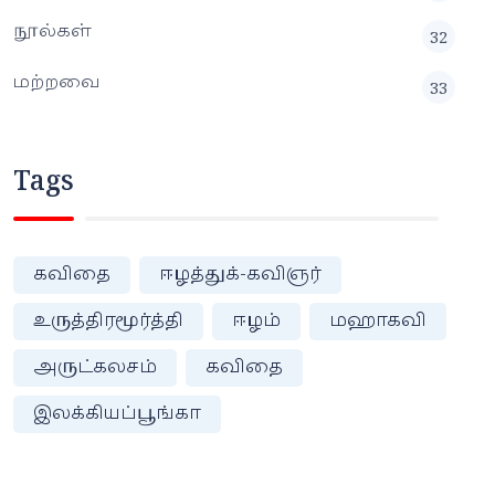
நூல்கள்
32
மற்றவை
33
Tags
கவிதை
ஈழத்துக்-கவிஞர்
உருத்திரமூர்த்தி
ஈழம்
மஹாகவி
அருட்கலசம்
கவிதை
இலக்கியப்பூங்கா