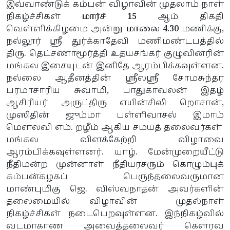
இவ்வாண்டுக் கம்பன் விழாவின் முதலாம் நாள்
நிகழ்ச்சிகள்
மார்ச் 15
ஆம் திகதி
வெள்ளிக்கிழமை அன்று
மாலை 4.30
மணிக்கு,
நல்லூர் ஸ்ரீ துர்க்காதேவி மணிமண்டபத்தில்
திரு. தெட்சணாமூர்த்தி உதயசங்கர் குழுவினரின்
மங்கல இசையுடன் இனிதே ஆரம்பிக்கவுள்ளன.
நல்லை ஆதீனத்தின் ஸ்ரீலஸ்ரீ சோமசுந்தர
பரமாசாரிய சுவாமி, பாதுகாவலன் இதழ்
ஆசிரியர் அருட்திரு எயின்சிலி றொசான்,
முஸிதின் ஜும்மா பள்ளிவாசல் இமாம்
மௌலவி எம். றழீம் ஆகிய சமயத் தலைவர்கள்
மங்கல விளக்கேற்றி விழாவை
ஆரம்பிக்கவுள்ளனர். யாழ். மேன்முறையீட்டு
நீதிமன்ற முன்னாள் நீதியரசரும் கொழும்புக்
கம்பன்கழகப் பெருந்தலைவருமான
மாண்புமிகு ஜெ. விஸ்வநாதன் அவர்களின்
தலைமையில் விழாவின் முதல்நாள்
நிகழ்ச்சிகள் நடைபெறவுள்ளன. இந்நிகழ்வில்
வடமாகாண அவைத்தலைவர் கௌரவ