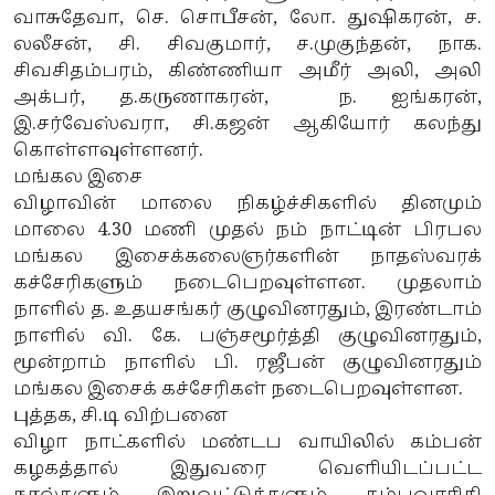
வாசுதேவா, செ. சொபீசன், லோ. துஷிகரன், ச.
லலீசன், சி. சிவகுமார், ச.முகுந்தன், நாக.
சிவசிதம்பரம், கிண்ணியா அமீர் அலி, அலி
அக்பர், த.கருணாகரன், ந. ஐங்கரன்,
இ.சர்வேஸ்வரா, சி.கஜன் ஆகியோர் கலந்து
கொள்ளவுள்ளனர்.
மங்கல இசை
விழாவின் மாலை நிகழ்ச்சிகளில் தினமும்
மாலை 4.30 மணி முதல் நம் நாட்டின் பிரபல
மங்கல இசைக்கலைஞர்களின் நாதஸ்வரக்
கச்சேரிகளும் நடைபெறவுள்ளன. முதலாம்
நாளில் த. உதயசங்கர் குழுவினரதும், இரண்டாம்
நாளில் வி. கே. பஞ்சமூர்த்தி குழுவினரதும்,
மூன்றாம் நாளில் பி. ரஜீபன் குழுவினரதும்
மங்கல இசைக் கச்சேரிகள் நடைபெறவுள்ளன.
புத்தக, சி.டி விற்பனை
விழா நாட்களில் மண்டப வாயிலில் கம்பன்
கழகத்தால் இதுவரை வெளியிடப்பட்ட