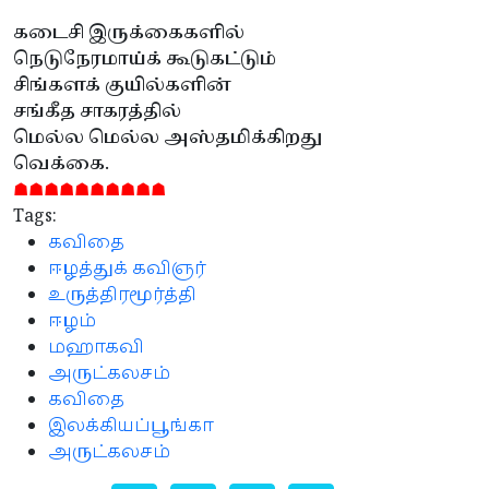
கடைசி இருக்கைகளில்
நெடுநேரமாய்க் கூடுகட்டும்
சிங்களக் குயில்களின்
சங்கீத சாகரத்தில்
மெல்ல மெல்ல அஸ்தமிக்கிறது
வெக்கை.
☗☗☗☗☗☗☗☗☗☗
Tags:
கவிதை
ஈழத்துக் கவிஞர்
உருத்திரமூர்த்தி
ஈழம்
மஹாகவி
அருட்கலசம்
கவிதை
இலக்கியப்பூங்கா
அருட்கலசம்