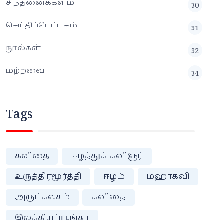
சிந்தனைக்களம்
30
செய்திப்பெட்டகம்
31
நூல்கள்
32
மற்றவை
34
Tags
கவிதை
ஈழத்துக்-கவிஞர்
உருத்திரமூர்த்தி
ஈழம்
மஹாகவி
அருட்கலசம்
கவிதை
இலக்கியப்பூங்கா