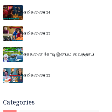
எறிகணை 24
எறிகணை 23
எத்தனை கோடி இன்பம் வைத்தாய்
எறிகணை 22
Categories