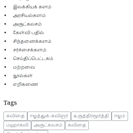
இலக்கியக் களம்
அரசியல்களம்
அருட்கலசம்
கேள்வி பதில்
சிந்தனைக்களம்
சர்ச்சைக்களம்
செய்திப்பெட்டகம்
மற்றவை
நூல்கள்
எறிகணை
Tags
கவிதை
ஈழத்துக்-கவிஞர்
உருத்திரமூர்த்தி
ஈழம்
மஹாகவி
அருட்கலசம்
கவிதை