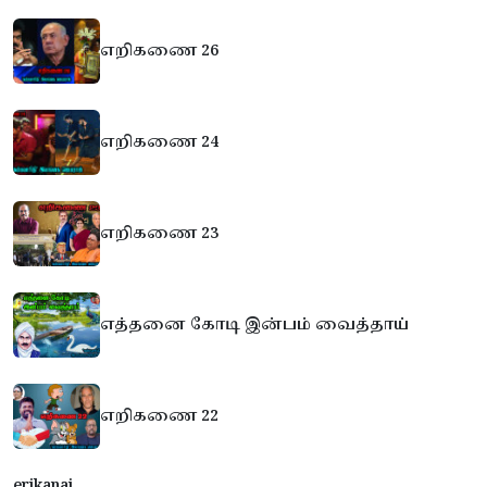
எறிகணை 26
எறிகணை 24
எறிகணை 23
எத்தனை கோடி இன்பம் வைத்தாய்
எறிகணை 22
erikanai