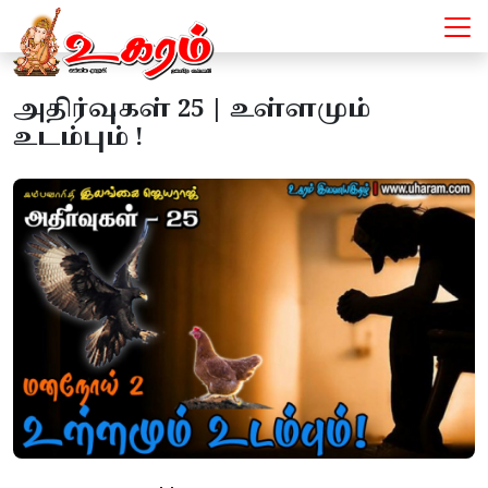
அதிர்வுகள் 25 | உள்ளமும்
உடம்பும் !