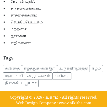
கேள்வி பதில்
சிந்தனைக்களம்
சர்ச்சைக்களம்
செய்திப்பெட்டகம்
மற்றவை
நூல்கள்
எறிகணை
Tags
கவிதை
ஈழத்துக்-கவிஞர்
உருத்திரமூர்த்தி
ஈழம்
மஹாகவி
அருட்கலசம்
கவிதை
இலக்கியப்பூங்கா
Copyright © 2026 -
உகரம்
- All rights reserved.
Web Design Company
:
www.nikitha.com