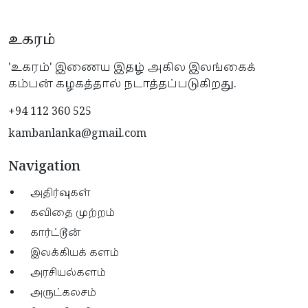
உகரம்
'உகரம்' இணைய இதழ் அகில இலங்கைக்
கம்பன் கழகத்தால் நடாத்தப்படுகிறது.
+94 112 360 525
kambanlanka@gmail.com
Navigation
அதிர்வுகள்
கவிதை முற்றம்
கார்ட்டூன்
இலக்கியக் களம்
அரசியல்களம்
அருட்கலசம்