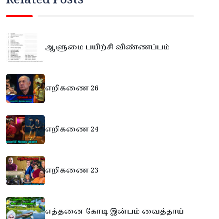
Related Posts
ஆளுமை பயிற்சி விண்ணப்பம்
எறிகணை 26
எறிகணை 24
எறிகணை 23
எத்தனை கோடி இன்பம் வைத்தாய்