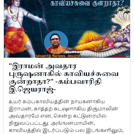
"இராமன் அவதார
புருஷனாகில் காவியச்சுவை
குன்றாதா?" -கம்பவாரிதி
இ.ஜெயராஜ்-
உயர் கம்பகாவியத்தின் நாயகனாகிய
இராமன், காத்தற் கடவுளாகிய திருமாலின்
அவதாரமே என, சென்ற கட்டுரையில்
நிறுவப்பட்டது. அங்ஙனமாயின்,
காவியத்தில் இடர்ப்படும் பல இடங்களிலும்,