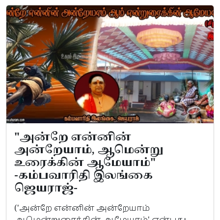
"அன்றே என்னின்
அன்றேயாம், ஆமென்று
உரைக்கின் ஆமேயாம்"
-கம்பவாரிதி இலங்கை
ஜெயராஜ்-
('அன்றே என்னின் அன்றேயாம்