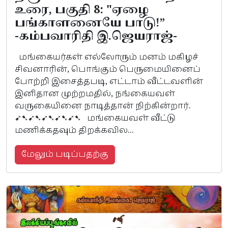
உரை, பகுதி 8: "ஏழை
பங்காளனையே பாடு!”
-கம்பவாரிதி இ.ஜெயராஜ்-
மங்கையர்கள் எல்லோரும் மனம் மகிழச்
சிவனாரின், பொங்கும் பெருமையினைப்
போற்றி இசைத்தபடி, எட்டாம் வீட்டவளின்
இனிதான முற்றமதில், நங்கையவள்
வருகையினை நாடித்தான் நிற்கின்றார்.
➹➷➹➷➹➷➹➷➹➷ மங்கையவள் வீட்டு
மணிக்கதவும் திறக்கவில...
மேலும் படிப்பதற்கு