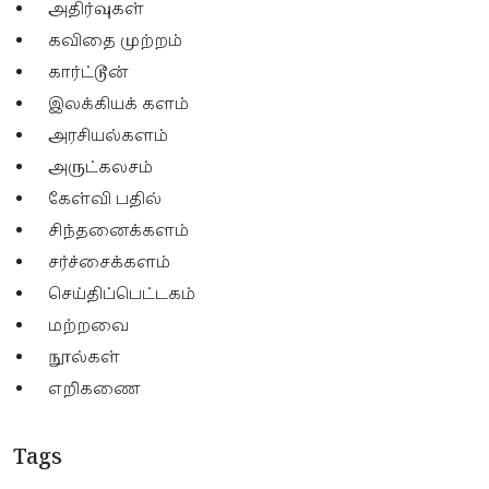
அதிர்வுகள்
கவிதை முற்றம்
கார்ட்டூன்
இலக்கியக் களம்
அரசியல்களம்
அருட்கலசம்
கேள்வி பதில்
சிந்தனைக்களம்
சர்ச்சைக்களம்
செய்திப்பெட்டகம்
மற்றவை
நூல்கள்
எறிகணை
Tags